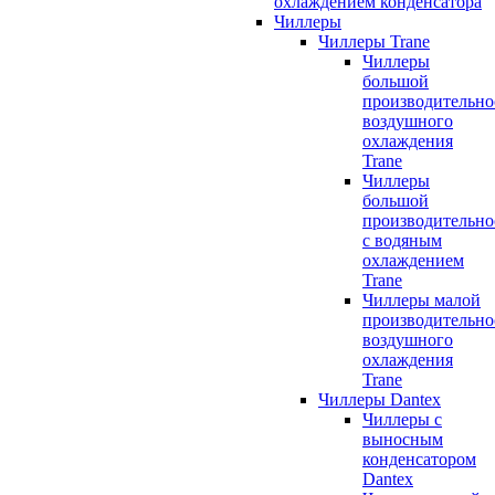
охлаждением конденсатора
Чиллеры
Чиллеры Trane
Чиллеры
большой
производительно
воздушного
охлаждения
Trane
Чиллеры
большой
производительно
с водяным
охлаждением
Trane
Чиллеры малой
производительно
воздушного
охлаждения
Trane
Чиллеры Dantex
Чиллеры с
выносным
конденсатором
Dantex