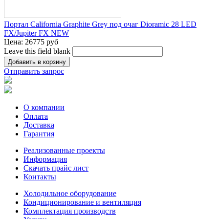
Портал California Graphite Grey под очаг Dioramic 28 LED
FX/Jupiter FX NEW
Цена:
26775 руб
Leave this field blank
Отправить запрос
О компании
Оплата
Доставка
Гарантия
Реализованные проекты
Информация
Скачать прайс лист
Контакты
Холодильное оборудование
Кондиционирование и вентиляция
Комплектация производств