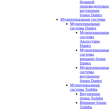
большой
производительно
внутренние
блоки Dantex
Мультизональные системы
Мультизональные
системы Dantex
Мультизональны
системы
Аксессуары
Dantex
Мультизональны
системы
внешние блоки
Dantex
Мультизональны
системы
внутренние
блоки Dantex
Мультизональные
системы Toshiba
Внутренние
блоки Toshiba
Внешние блоки
Toshiba