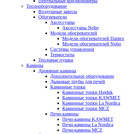
Центральные кондиционеры
Теплооборудование
Воздушные завесы
Обогреватели
Аксессуары
Аксессуары Nobo
Модели обогревателей
Модели обогревателей Dantex
Модели обогревателей Nobo
Системы управления
Термостаты
Тепловые пушки
Камины
Дровяные камины
Дополнительное оборудование
Дымовые трубы для печей
Каминные топки
Каминные топки Hajduk
Каминные топки KAWMET
Каминные топки La Nordica
Каминные топки MCZ
Печи-камины
Печи-камины KAWMET
Печи-камины La Nordica
Печи-камины MCZ