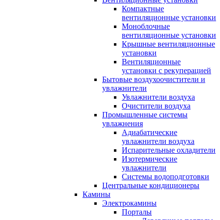
Компактные
вентиляционные установки
Моноблочные
вентиляционные установки
Крышные вентиляционные
установки
Вентиляционные
установки с рекуперацией
Бытовые воздухоочистители и
увлажнители
Увлажнители воздуха
Очистители воздуха
Промышленные системы
увлажнения
Адиабатические
увлажнители воздуха
Испарительные охладители
Изотермические
увлажнители
Системы водоподготовки
Центральные кондиционеры
Камины
Электрокамины
Порталы