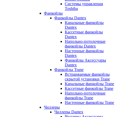
Системы управления
Toshiba
Фанкойлы
Фанкойлы Dantex
Канальные фанкойлы
Dantex
Кассетные фанкойлы
Dantex
Напольно-потолочные
фанкойлы Dantex
Настенные фанкойлы
Dantex
Фанкойлы Аксессуары
Dantex
Фанкойлы Trane
Встраиваемые фанкойлы
скрытой установки Trane
Канальные фанкойлы Trane
Кассетные фанкойлы Trane
Напольно-потолочные
фанкойлы Trane
Настенные фанкойлы Trane
Чиллеры
Чиллеры Dantex
Чиллеры Аксессуары