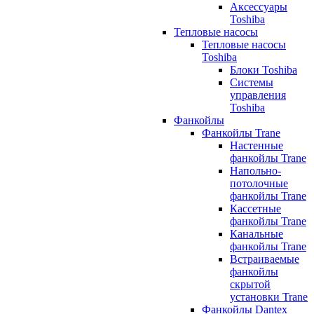
Аксессуары
Toshiba
Тепловые насосы
Тепловые насосы
Toshiba
Блоки Toshiba
Системы
управления
Toshiba
Фанкойлы
Фанкойлы Trane
Настенные
фанкойлы Trane
Напольно-
потолочные
фанкойлы Trane
Кассетные
фанкойлы Trane
Канальные
фанкойлы Trane
Встраиваемые
фанкойлы
скрытой
установки Trane
Фанкойлы Dantex