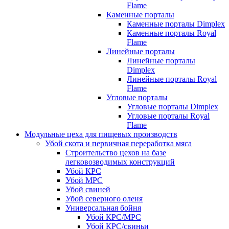
Flame
Каменные порталы
Каменные порталы Dimplex
Каменные порталы Royal
Flame
Линейные порталы
Линейные порталы
Dimplex
Линейные порталы Royal
Flame
Угловые порталы
Угловые порталы Dimplex
Угловые порталы Royal
Flame
Модульные цеха для пищевых производств
Убой скота и первичная переработка мяса
Строительство цехов на базе
легковозводимых конструкций
Убой КРС
Убой МРС
Убой свиней
Убой северного оленя
Универсальная бойня
Убой КРС/МРС
Убой КРС/свиньи