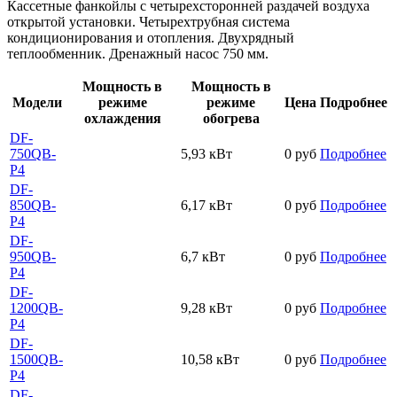
Кассетные фанкойлы с четырехсторонней раздачей воздуха
открытой установки. Четырехтрубная система
кондиционирования и отопления. Двухрядный
теплообменник. Дренажный насос 750 мм.
Мощность в
Мощность в
Модели
режиме
режиме
Цена
Подробнее
охлаждения
обогрева
DF-
750QB-
5,93 кВт
0 руб
Подробнее
P4
DF-
850QB-
6,17 кВт
0 руб
Подробнее
P4
DF-
950QB-
6,7 кВт
0 руб
Подробнее
P4
DF-
1200QB-
9,28 кВт
0 руб
Подробнее
P4
DF-
1500QB-
10,58 кВт
0 руб
Подробнее
P4
DF-