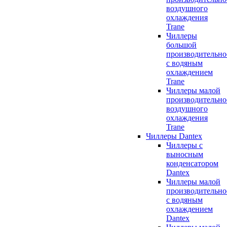
воздушного
охлаждения
Trane
Чиллеры
большой
производительно
с водяным
охлаждением
Trane
Чиллеры малой
производительно
воздушного
охлаждения
Trane
Чиллеры Dantex
Чиллеры с
выносным
конденсатором
Dantex
Чиллеры малой
производительно
с водяным
охлаждением
Dantex