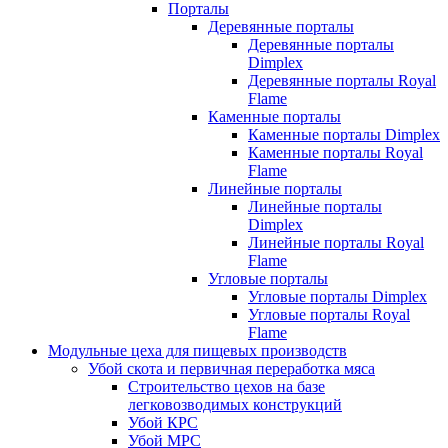
Порталы
Деревянные порталы
Деревянные порталы
Dimplex
Деревянные порталы Royal
Flame
Каменные порталы
Каменные порталы Dimplex
Каменные порталы Royal
Flame
Линейные порталы
Линейные порталы
Dimplex
Линейные порталы Royal
Flame
Угловые порталы
Угловые порталы Dimplex
Угловые порталы Royal
Flame
Модульные цеха для пищевых производств
Убой скота и первичная переработка мяса
Строительство цехов на базе
легковозводимых конструкций
Убой КРС
Убой МРС