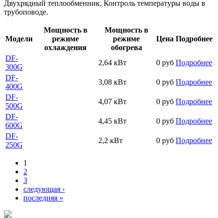
Двухрядный теплообменник. Контроль температуры воды в
трубоповоде.
Мощность в
Мощность в
Модели
режиме
режиме
Цена
Подробнее
охлаждения
обогрева
DF-
2,64 кВт
0 руб
Подробнее
300G
DF-
3,08 кВт
0 руб
Подробнее
400G
DF-
4,07 кВт
0 руб
Подробнее
500G
DF-
4,45 кВт
0 руб
Подробнее
600G
DF-
2,2 кВт
0 руб
Подробнее
250G
1
Страницы
2
3
следующая ›
последняя »