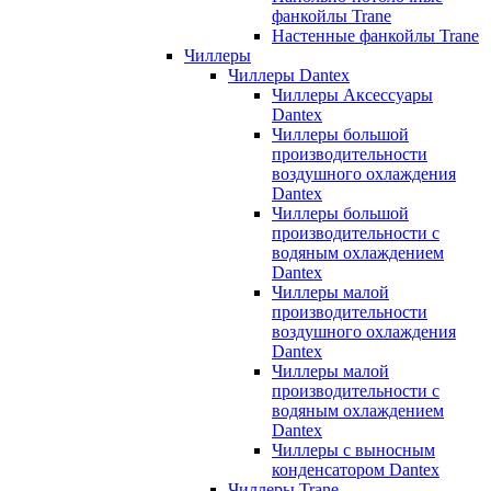
фанкойлы Trane
Настенные фанкойлы Trane
Чиллеры
Чиллеры Dantex
Чиллеры Аксессуары
Dantex
Чиллеры большой
производительности
воздушного охлаждения
Dantex
Чиллеры большой
производительности с
водяным охлаждением
Dantex
Чиллеры малой
производительности
воздушного охлаждения
Dantex
Чиллеры малой
производительности с
водяным охлаждением
Dantex
Чиллеры с выносным
конденсатором Dantex
Чиллеры Trane