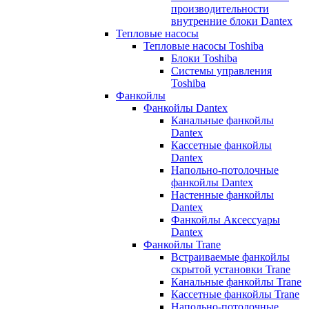
производительности
внутренние блоки Dantex
Тепловые насосы
Тепловые насосы Toshiba
Блоки Toshiba
Системы управления
Toshiba
Фанкойлы
Фанкойлы Dantex
Канальные фанкойлы
Dantex
Кассетные фанкойлы
Dantex
Напольно-потолочные
фанкойлы Dantex
Настенные фанкойлы
Dantex
Фанкойлы Аксессуары
Dantex
Фанкойлы Trane
Встраиваемые фанкойлы
скрытой установки Trane
Канальные фанкойлы Trane
Кассетные фанкойлы Trane
Напольно-потолочные