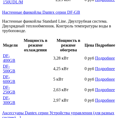
150UDL/M
Настенные фанкойлы Dantex серии DF-GB
Настенные фанкойлы Standard Line. Двухтрубная система.
Двухрядный теплообменник. Контроль температуры воды в
трубоповоде.
Мощность в
Мощность в
Модели
режиме
режиме
Цена
Подробнее
охлаждения
обогрева
DF-
3,28 кВт
0 руб
Подробнее
400GB
DF-
4,25 кВт
0 руб
Подробнее
500GB
DF-
5 кВт
0 руб
Подробнее
600GB
DF-
2,63 кВт
0 руб
Подробнее
250GB
DF-
2,97 кВт
0 руб
Подробнее
300GB
Аксессуары Dantex серии Устройства управления (для разных
систем) - 1