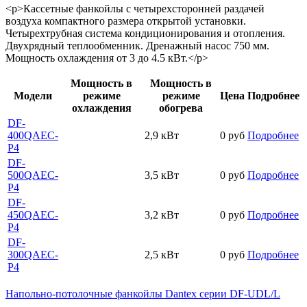
<p>Кассетные фанкойлы с четырехсторонней раздачей
воздуха компактного размера открытой установки.
Четырехтрубная система кондиционирования и отопления.
Двухрядный теплообменник. Дренажный насос 750 мм.
Мощность охлаждения от 3 до 4.5 кВт.</p>
Мощность в
Мощность в
Модели
режиме
режиме
Цена
Подробнее
охлаждения
обогрева
DF-
400QAEC-
2,9 кВт
0 руб
Подробнее
P4
DF-
500QAEC-
3,5 кВт
0 руб
Подробнее
P4
DF-
450QAEC-
3,2 кВт
0 руб
Подробнее
P4
DF-
300QAEC-
2,5 кВт
0 руб
Подробнее
P4
Напольно-потолочные фанкойлы Dantex серии DF-UDL/L