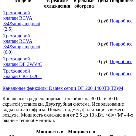
Модели
в режиме
в режиме
Цена
Подробнее
охлаждения
обогрева
Трехходовой
клапан RCVA
0 руб
Подробнее
3/4&amp;amp;quot;
(2.5)
Трехходовой
клапан RCVA
0 руб
Подробнее
3/4&amp;amp;quot;
(6.0)
Трехходовой
0 руб
Подробнее
клапан DF-3WV/C
Трехходовой
0 руб
Подробнее
клапан CKF3320T
Канальные фанкойлы Dantex серии DF-200-1400T3(T2)/M
Канальные средненапорные фанкойлы на 30 Па и 50 Па
скрытой установки. Двухтрубная система. Использование
воды или антифриза. Подача, подмес, фильтрация свежего
воздуха. Мощность охлаждения от 2.5 до 13 кВт. <div>'М' - 4-х
рядные теплообменники.
Мощность в
Мощность в