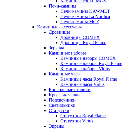
Каминные топки MCZ
Печи-камины
Печи-камины KAWMET
Печи-камины La Nordica
Печи-камины MCZ
Каминные аксессуары
Дровницы
Дровницы COMEX
Дровницы Royal Flame
Зеркала
Каминные наборы
Каминные наборы COMEX
Каминные наборы Royal Flame
Каминные наборы Virtus
Каминные часы
Каминные часы Royal Flame
Каминные часы Virtus
Консольные столики
Кресла-качалки
Подсвечники
Светильники
Статуэтки
Статуэтки Royal Flame
Статуэтки Virtus
Экраны