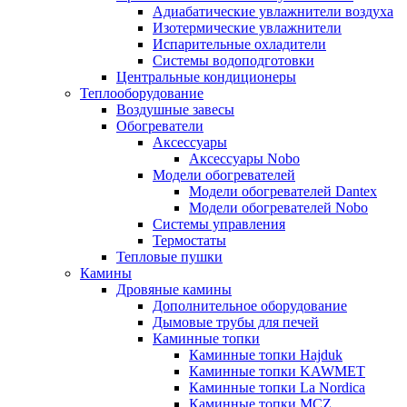
Адиабатические увлажнители воздуха
Изотермические увлажнители
Испарительные охладители
Системы водоподготовки
Центральные кондиционеры
Теплооборудование
Воздушные завесы
Обогреватели
Аксессуары
Аксессуары Nobo
Модели обогревателей
Модели обогревателей Dantex
Модели обогревателей Nobo
Системы управления
Термостаты
Тепловые пушки
Камины
Дровяные камины
Дополнительное оборудование
Дымовые трубы для печей
Каминные топки
Каминные топки Hajduk
Каминные топки KAWMET
Каминные топки La Nordica
Каминные топки MCZ