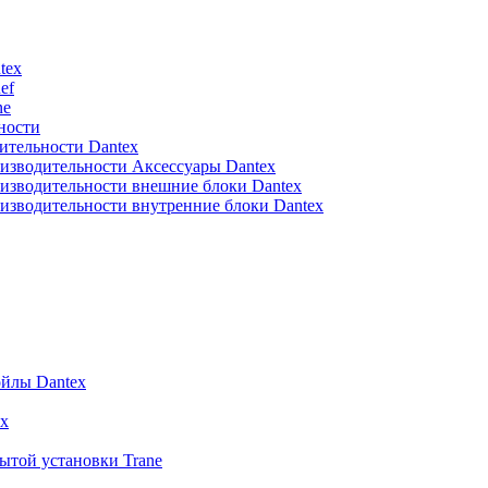
tex
ef
ne
ности
ительности Dantex
изводительности Аксессуары Dantex
изводительности внешние блоки Dantex
изводительности внутренние блоки Dantex
йлы Dantex
x
ытой установки Trane