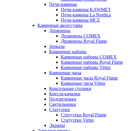
Печи-камины
Печи-камины KAWMET
Печи-камины La Nordica
Печи-камины MCZ
Каминные аксессуары
Дровницы
Дровницы COMEX
Дровницы Royal Flame
Зеркала
Каминные наборы
Каминные наборы COMEX
Каминные наборы Royal Flame
Каминные наборы Virtus
Каминные часы
Каминные часы Royal Flame
Каминные часы Virtus
Консольные столики
Кресла-качалки
Подсвечники
Светильники
Статуэтки
Статуэтки Royal Flame
Статуэтки Virtus
Экраны
Электрокамины