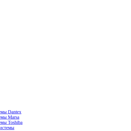
емы Dantex
емы Marsa
мы Toshiba
истемы