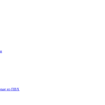
ки
чные из ПВХ