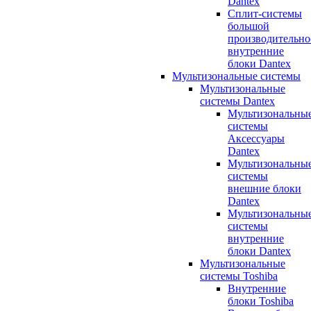
Dantex
Сплит-системы
большой
производительно
внутренние
блоки Dantex
Мультизональные системы
Мультизональные
системы Dantex
Мультизональны
системы
Аксессуары
Dantex
Мультизональны
системы
внешние блоки
Dantex
Мультизональны
системы
внутренние
блоки Dantex
Мультизональные
системы Toshiba
Внутренние
блоки Toshiba