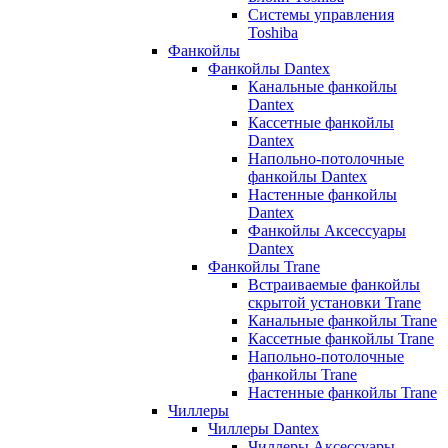
Системы управления
Toshiba
Фанкойлы
Фанкойлы Dantex
Канальные фанкойлы
Dantex
Кассетные фанкойлы
Dantex
Напольно-потолочные
фанкойлы Dantex
Настенные фанкойлы
Dantex
Фанкойлы Аксессуары
Dantex
Фанкойлы Trane
Встраиваемые фанкойлы
скрытой установки Trane
Канальные фанкойлы Trane
Кассетные фанкойлы Trane
Напольно-потолочные
фанкойлы Trane
Настенные фанкойлы Trane
Чиллеры
Чиллеры Dantex
Чиллеры Аксессуары