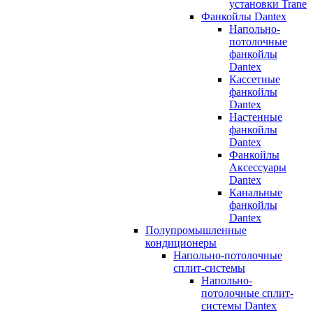
установки Trane
Фанкойлы Dantex
Напольно-
потолочные
фанкойлы
Dantex
Кассетные
фанкойлы
Dantex
Настенные
фанкойлы
Dantex
Фанкойлы
Аксессуары
Dantex
Канальные
фанкойлы
Dantex
Полупромышленные
кондиционеры
Напольно-потолочные
сплит-системы
Напольно-
потолочные сплит-
системы Dantex