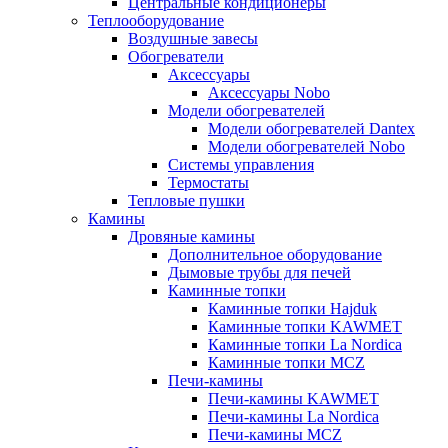
Центральные кондиционеры
Теплооборудование
Воздушные завесы
Обогреватели
Аксессуары
Аксессуары Nobo
Модели обогревателей
Модели обогревателей Dantex
Модели обогревателей Nobo
Системы управления
Термостаты
Тепловые пушки
Камины
Дровяные камины
Дополнительное оборудование
Дымовые трубы для печей
Каминные топки
Каминные топки Hajduk
Каминные топки KAWMET
Каминные топки La Nordica
Каминные топки MCZ
Печи-камины
Печи-камины KAWMET
Печи-камины La Nordica
Печи-камины MCZ