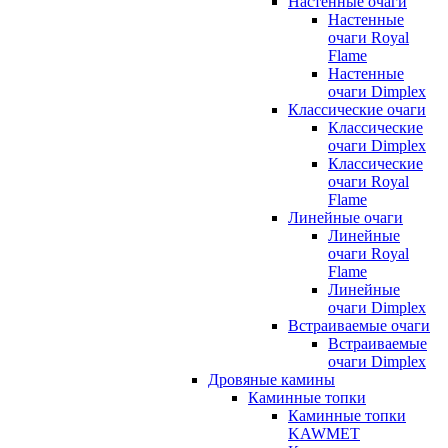
Настенные очаги
Настенные
очаги Royal
Flame
Настенные
очаги Dimplex
Классические очаги
Классические
очаги Dimplex
Классические
очаги Royal
Flame
Линейные очаги
Линейные
очаги Royal
Flame
Линейные
очаги Dimplex
Встраиваемые очаги
Встраиваемые
очаги Dimplex
Дровяные камины
Каминные топки
Каминные топки
KAWMET