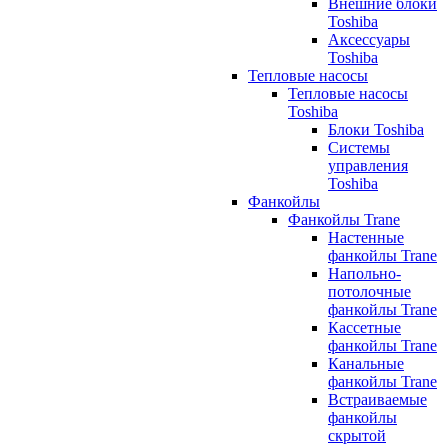
Внешние блоки
Toshiba
Аксессуары
Toshiba
Тепловые насосы
Тепловые насосы
Toshiba
Блоки Toshiba
Системы
управления
Toshiba
Фанкойлы
Фанкойлы Trane
Настенные
фанкойлы Trane
Напольно-
потолочные
фанкойлы Trane
Кассетные
фанкойлы Trane
Канальные
фанкойлы Trane
Встраиваемые
фанкойлы
скрытой