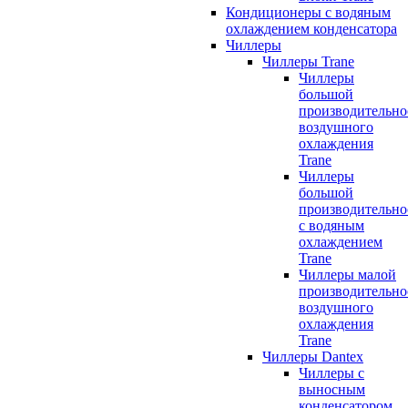
Кондиционеры с водяным
охлаждением конденсатора
Чиллеры
Чиллеры Trane
Чиллеры
большой
производительно
воздушного
охлаждения
Trane
Чиллеры
большой
производительно
с водяным
охлаждением
Trane
Чиллеры малой
производительно
воздушного
охлаждения
Trane
Чиллеры Dantex
Чиллеры с
выносным
конденсатором