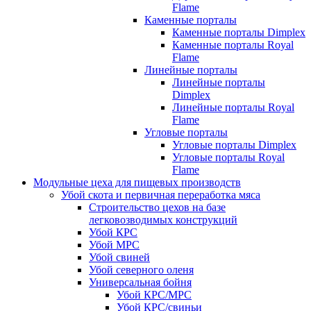
Flame
Каменные порталы
Каменные порталы Dimplex
Каменные порталы Royal
Flame
Линейные порталы
Линейные порталы
Dimplex
Линейные порталы Royal
Flame
Угловые порталы
Угловые порталы Dimplex
Угловые порталы Royal
Flame
Модульные цеха для пищевых производств
Убой скота и первичная переработка мяса
Строительство цехов на базе
легковозводимых конструкций
Убой КРС
Убой МРС
Убой свиней
Убой северного оленя
Универсальная бойня
Убой КРС/МРС
Убой КРС/свиньи